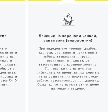
гия
Лечение на коренови канали,
запълване (ендодонтия)
като
При ендодонтско лечение, дълбоки
развитие и
кариеси, счупвания и пукнатини в
чение на
зъбите, възпаления и травми,
както и
възникнали в пулпата, се
е прилагат
възстановяват с кореново лечение.
ъби, са в
При възпаление на пулпата
донтията.
инфекцията се проявява под формата
гностика и
на зачервяване или подуване около
зраст 0-15
зъбите, чувствителност при дъвчене,
нтивни
болка, която не изчезва дълго време
на топло и студено.