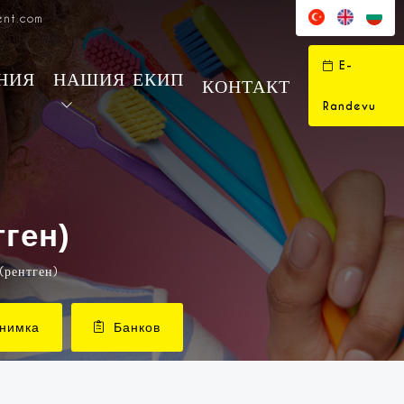
ent.com
E-
НИЯ
НАШИЯ ЕКИП
КОНТАКТ
Randevu
ген)
(рентген)
снимка
Банков