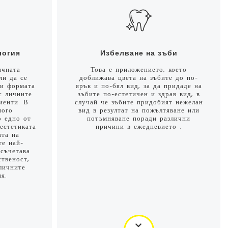
логия
Избелване на зъби
ичната
Това е приложението, което
ли да се
доближава цвета на зъбите до по-
 и формата
ярък и по-бял вид, за да придаде на
с личните
зъбите по-естетичен и здрав вид, в
иенти. В
случай че зъбите придобият нежелан
ного
вид в резултат на пожълтяване или
о едно от
потъмняване поради различни
естетиката
причини в ежедневието .
ата на
те най-
 съчетава
ственост,
личните
я.