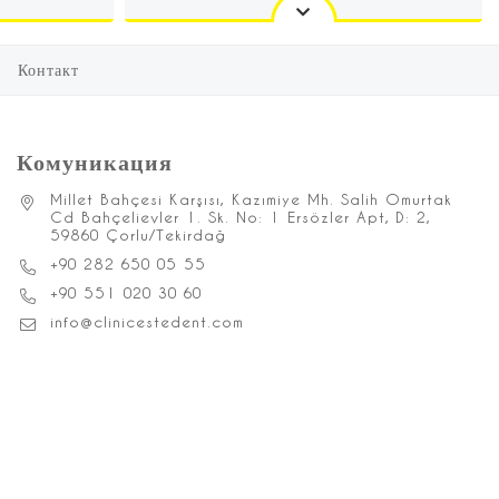
Контакт
Комуникация
Millet Bahçesi Karşısı, Kazımiye Mh. Salih Omurtak
Cd Bahçelievler 1. Sk. No: 1 Ersözler Apt, D: 2,
59860 Çorlu/Tekirdağ
+90 282 650 05 55
+90 551 020 30 60
info@clinicestedent.com