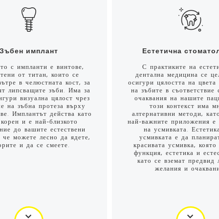
Зъбен имплант
Естетична стомато
то с импланти е винтове,
С практиките на естет
тени от титан, които се
дентална медицина се це
вътре в челюстната кост, за
осигури цялостта на цвета
ят липсващите зъби. Има за
на зъбите в съответствие 
игури визуална цялост чрез
очаквания на нашите пац
не на зъбна протеза върху
този контекст има м
ове. Имплантът действа като
алтернативни методи, кат
 корен и е най-близкото
най-важните приложения е 
ние до вашите естествени
на усмивката. Естетик
а че можете лесно да ядете,
усмивката е да планира
орите и да се смеете.
красивата усмивка, която
функция, естетика и есте
като се вземат предвид 
желания и очаквани