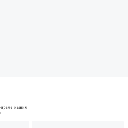
грираме нашия
.