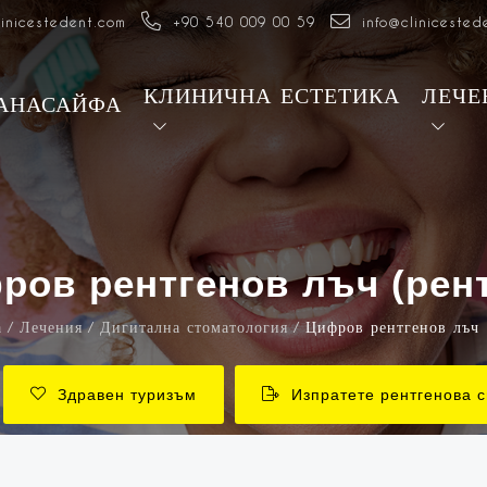
linicestedent.com
+90 540 009 00 59
info@clinicested
КЛИНИЧНА ЕСТЕТИКА
ЛЕЧЕ
АНАСАЙФА
ров рентгенов лъч (рент
а
Лечения
Дигитална стоматология
Цифров рентгенов лъч 
Здравен туризъм
Изпратете рентгенова 