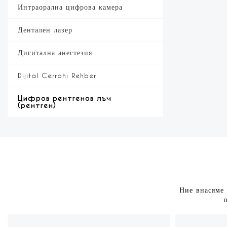
Интраорална цифрова камера
Дентален лазер
Дигитална анестезия
Dijital Cerrahi Rehber
Цифров рентгенов лъч
(рентген)
Ние внасяме 