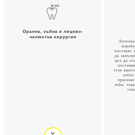
Орална, зъбна и лицево-
челюстна хирургия
Лечение
израбо
поставят 
да запълн
цел да ос
поставя
тези винт
зъбен
приложе
зъби, так
гов