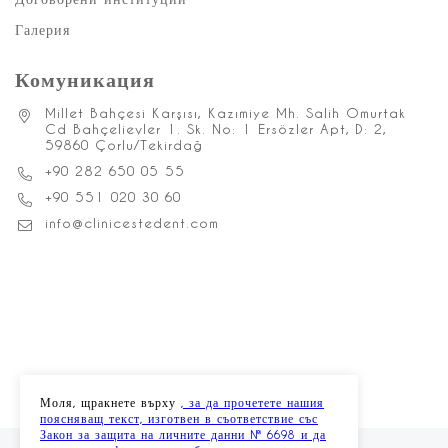
Галерия
Комуникация
Millet Bahçesi Karşısı, Kazımiye Mh. Salih Omurtak
Cd Bahçelievler 1. Sk. No: 1 Ersözler Apt, D: 2,
59860 Çorlu/Tekirdağ
+90 282 650 05 55
+90 551 020 30 60
info@clinicestedent.com
Моля, щракнете върху
, за да прочетете нашия
поясняващ текст, изготвен в съответствие със
Закон за защита на личните данни № 6698 и да