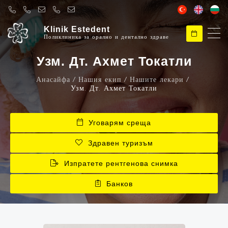
Klinik Estedent
Поликлиника за орално и дентално здраве
Клинична естетика
Узм. Дт. Ахмет Токатли
Здравейте, добре дошли в Klinik Estedent
Анасайфа
Нашия екип
Нашите лекари
Узм. Дт. Ахмет Токатли
Клинична естетика
Как мога да ти помогна ?
Уговарям среща
Здравен туризъм
Изпратете рентгенова снимка
Банков