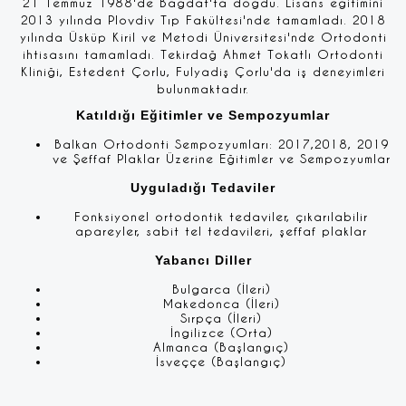
21 Temmuz 1988'de Bağdat'ta doğdu. Lisans eğitimini
2013 yılında Plovdiv Tıp Fakültesi'nde tamamladı. 2018
yılında Üsküp Kiril ve Metodi Üniversitesi'nde Ortodonti
ihtisasını tamamladı. Tekirdağ Ahmet Tokatlı Ortodonti
Kliniği, Estedent Çorlu, Fulyadiş Çorlu'da iş deneyimleri
bulunmaktadır.
Katıldığı Eğitimler ve Sempozyumlar
Balkan Ortodonti Sempozyumları: 2017,2018, 2019
ve Şeffaf Plaklar Üzerine Eğitimler ve Sempozyumlar
Uyguladığı Tedaviler
Fonksiyonel ortodontik tedaviler, çıkarılabilir
apareyler, sabit tel tedavileri, şeffaf plaklar
Yabancı Diller
Bulgarca (İleri)
Makedonca (İleri)
Sırpça (İleri)
İngilizce (Orta)
Almanca (Başlangıç)
İsveççe (Başlangıç)