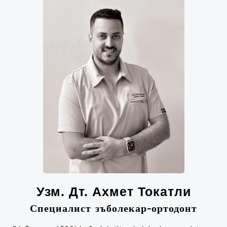
Узм. Дт. Ахмет Токатли
Специалист зъболекар-ортодонт