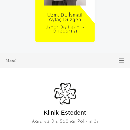
Uzm. Dt. İsmail
Aytaç Düzgen
Uzman Diş Hekimi -
Ortodontist
Menü
Klinik Estedent
Ağız ve Diş Sağlığı Polikliniği