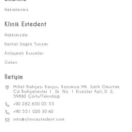
Hekimlerimiz
Klinik Estedent
Hakkımızda
Dental Sağlık Turizmi
Anlaşmalı Kurumlar
Galeri
İletişim
Millet Bahçesi Karşısı, Kazımiye Mh. Salih Omurtak
Cd Bahçelievler 1. Sk. No: 1 Ersözler Apt, D: 2,
59860 Çorlu/Tekirdağ
+90 282 650 05 55
+90 551 020 30 60
info@clinicestedent.com