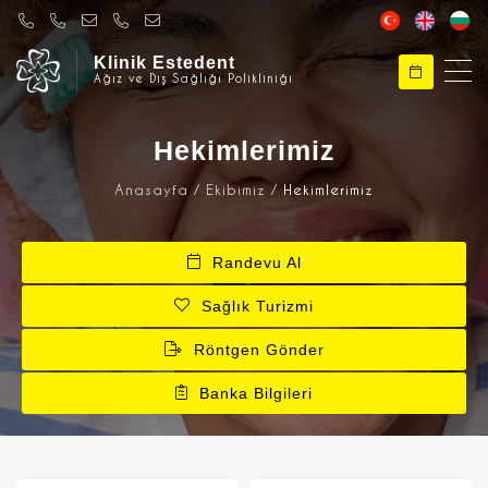
Klinik Estedent
Ağız ve Diş Sağlığı Polikliniği
Klinik Estedent
Merhabalar, Klinik Estedent'e Hoşgeldiniz
Hekimlerimiz
Anasayfa
Ekibimiz
Hekimlerimiz
Klinik Estedent
Size nasıl yardımcı olabilirim ?
Randevu Al
Sağlık Turizmi
Röntgen Gönder
Banka Bilgileri