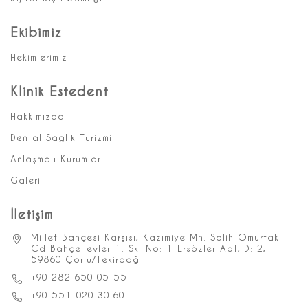
Ekibimiz
Hekimlerimiz
Klinik Estedent
Hakkımızda
Dental Sağlık Turizmi
Anlaşmalı Kurumlar
Galeri
İletişim
Millet Bahçesi Karşısı, Kazımiye Mh. Salih Omurtak
Cd Bahçelievler 1. Sk. No: 1 Ersözler Apt, D: 2,
59860 Çorlu/Tekirdağ
+90 282 650 05 55
+90 551 020 30 60