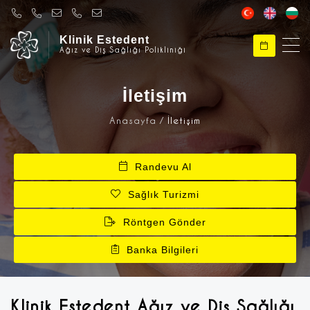
Klinik Estedent
Ağız ve Diş Sağlığı Polikliniği
Klinik Estedent
Merhabalar, Klinik Estedent'e Hoşgeldiniz
İletişim
Anasayfa
İletişim
Klinik Estedent
Size nasıl yardımcı olabilirim ?
Randevu Al
Sağlık Turizmi
Röntgen Gönder
Banka Bilgileri
Klinik Estedent Ağız ve Diş Sağlığı