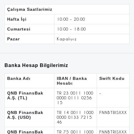
Çalışma Saatlarimiz
Hafta İçi
10:00 - 20:00
Cumartesi
10:00 - 18:00
Pazar
Kapalıyız
Banka Hesap Bilgilerimiz
Banka Adı
IBAN / Banka
Swift Kodu
Hesabı
QNB FinansBak
TR 23 0011 1000
-
A.Ş. (TL)
0000 0111 0256
15
QNB FinansBak
TR 14 0011 1000
FNNBTRISXXX
A.Ş. (USD)
0000 0133 7215
46
QNB FinansBak
TR 75 0011 1000
FNNBTRISXXX