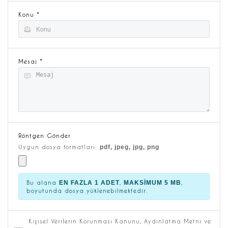
Konu *
Mesaj *
Röntgen Gönder
Uygun dosya formatları:
pdf, jpeg, jpg, png
Bu alana
EN FAZLA 1 ADET
,
MAKSİMUM 5 MB
,
boyutunda dosya yüklenebilmektedir.
Kişisel Verilerin Korunması Kanunu, Aydınlatma Metni ve