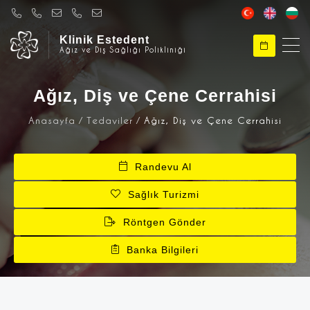
Klinik Estedent
Ağız ve Diş Sağlığı Polikliniği
Klinik Estedent
Merhabalar, Klinik Estedent'e Hoşgeldiniz
Ağız, Diş ve Çene Cerrahisi
Anasayfa
Tedaviler
Ağız, Diş ve Çene Cerrahisi
Klinik Estedent
Size nasıl yardımcı olabilirim ?
Randevu Al
Sağlık Turizmi
Röntgen Gönder
Banka Bilgileri