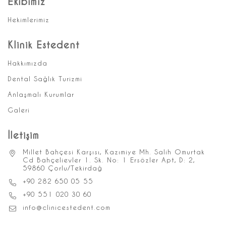
Ekibimiz
Hekimlerimiz
Klinik Estedent
Hakkımızda
Dental Sağlık Turizmi
Anlaşmalı Kurumlar
Galeri
İletişim
Millet Bahçesi Karşısı, Kazımiye Mh. Salih Omurtak
Cd Bahçelievler 1. Sk. No: 1 Ersözler Apt, D: 2,
59860 Çorlu/Tekirdağ
+90 282 650 05 55
+90 551 020 30 60
info@clinicestedent.com