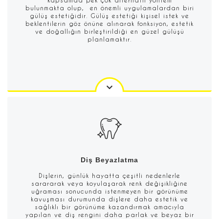
kapsamda pek çok alternatif yöntem
bulunmakta olup, en önemli uygulamalardan biri
gülüş estetiğidir. Gülüş estetiği kişisel istek ve
beklentilerin göz önüne alınarak fonksiyon, estetik
ve doğallığın birleştirildiği en güzel gülüşü
planlamaktır.
Diş Beyazlatma
Dişlerin, günlük hayatta çeşitli nedenlerle
sarararak veya koyulaşarak renk değişikliğine
uğraması sonucunda istenmeyen bir görünüme
kavuşması durumunda dişlere daha estetik ve
sağlıklı bir görünüme kazandırmak amacıyla
yapılan ve diş rengini daha parlak ve beyaz bir